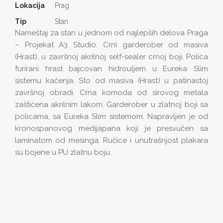
Lokacija
Prag
Tip
Stan
Nameštaj za stan u jednom od najlepših delova Praga
– Projekat A3 Studio. Crni garderober od masiva
(Hrast), u završnoj akrilnoj self-sealer crnoj boji. Polica
furirani hrast bajcovan hidrouljem u Eureka Slim
sistemu kačenja. Sto od masiva (Hrast) u patinastoj
završnoj obradi.
Crna komoda od sirovog metala
zaštićena akrilnim lakom.
Garderober u zlatnoj boji sa
policama, sa Eureka Slim sistemom. Napravljen je od
kronospanovog medijapana koji je presvučen sa
laminatom od mesinga. Ručice i unutrašnjost plakara
su bojene u PU zlatnu boju.