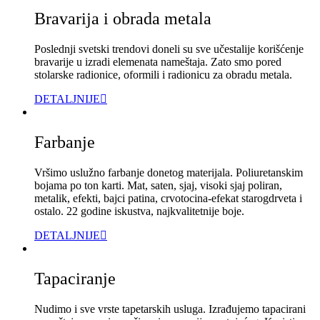
Bravarija i obrada metala
Poslednji svetski trendovi doneli su sve učestalije korišćenje
bravarije u izradi elemenata nameštaja. Zato smo pored
stolarske radionice, oformili i radionicu za obradu metala.
DETALJNIJE
Farbanje
Vršimo uslužno farbanje donetog materijala. Poliuretanskim
bojama po ton karti. Mat, saten, sjaj, visoki sjaj poliran,
metalik, efekti, bajci patina, crvotocina-efekat starogdrveta i
ostalo. 22 godine iskustva, najkvalitetnije boje.
DETALJNIJE
Tapaciranje
Nudimo i sve vrste tapetarskih usluga. Izrađujemo tapacirani