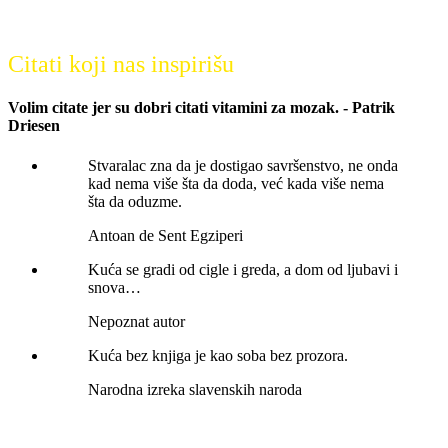
Citati koji nas inspirišu
Volim citate jer su dobri citati vitamini za mozak. - Patrik
Driesen
Stvaralac zna da je dostigao savršenstvo, ne onda
kad nema više šta da doda, već kada više nema
šta da oduzme.
Antoan de Sent Egziperi
Kuća se gradi od cigle i greda, a dom od ljubavi i
snova…
Nepoznat autor
Kuća bez knjiga je kao soba bez prozora.
Narodna izreka slavenskih naroda