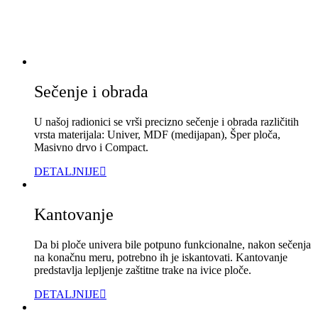
Sečenje i obrada
U našoj radionici se vrši precizno sečenje i obrada različitih
vrsta materijala: Univer, MDF (medijapan), Šper ploča,
Masivno drvo i Compact.
DETALJNIJE
Kantovanje
Da bi ploče univera bile potpuno funkcionalne, nakon sečenja
na konačnu meru, potrebno ih je iskantovati. Kantovanje
predstavlja lepljenje zaštitne trake na ivice ploče.
DETALJNIJE