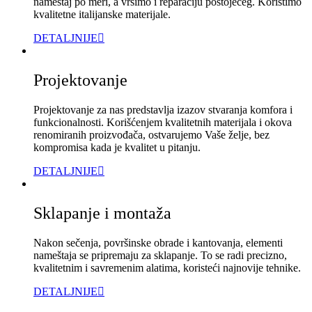
nameštaj po meri, a vršimo i reparaciju postojećeg. Koristimo
kvalitetne italijanske materijale.
DETALJNIJE
Projektovanje
Projektovanje za nas predstavlja izazov stvaranja komfora i
funkcionalnosti. Korišćenjem kvalitetnih materijala i okova
renomiranih proizvođača, ostvarujemo Vaše želje, bez
kompromisa kada je kvalitet u pitanju.
DETALJNIJE
Sklapanje i montaža
Nakon sečenja, površinske obrade i kantovanja, elementi
nameštaja se pripremaju za sklapanje. To se radi precizno,
kvalitetnim i savremenim alatima, koristeći najnovije tehnike.
DETALJNIJE