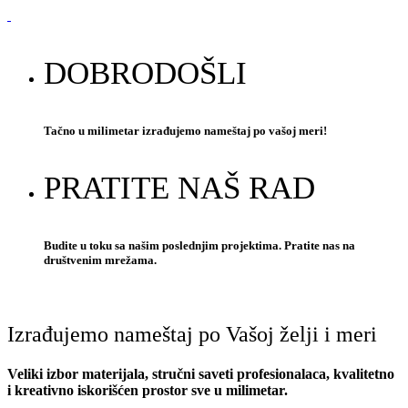
DOBRODOŠLI
Tačno u milimetar izrađujemo nameštaj po vašoj meri!
PRATITE NAŠ RAD
Budite u toku sa našim poslednjim projektima. Pratite nas na
društvenim mrežama.
Izrađujemo nameštaj po Vašoj želji i meri
Veliki izbor materijala, stručni saveti profesionalaca, kvalitetno
i kreativno iskorišćen prostor sve u milimetar.