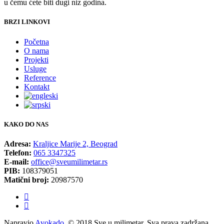
u čemu ćete biti dugi niz godina.
BRZI LINKOVI
Početna
O nama
Projekti
Usluge
Reference
Kontakt
KAKO DO NAS
Adresa:
Kraljice Marije 2, Beograd
Telefon:
065 3347325
E-mail:
office@sveumilimetar.rs
PIB:
108379051
Matični broj:
20987570
Napravio
Avokado
. © 2018 Sve u milimetar. Sva prava zadržana.