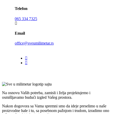
Telefon
065 334 7325
Email
office@sveumilimetar.rs
Na osnovu Vaših potreba, zamisli i želja projektujemo i
osmišljavamo budući izgled Vašeg prostora.
Nakon dogovora sa Vama spremni smo da ideje preselimo u naše
proizvodne hale i tu, sa posebnom pažnjom i trudom, izradimo ono