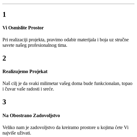
1
Vi Osmislite Prostor
Pri realizaciji projekta, pravimo odabir materijala i boja uz stručne
savete našeg profesionalnog tima.
2
Realizujemo Projekat
Naš cilj je da svaki milimetar vašeg doma bude funkcionalan, topao
i čuvar vaše radosti i sreće.
3
Na Obostrano Zadovoljstvo
Veliko nam je zadovoljstvo da kreiramo prostore u kojima ćete Vi
najviše uživati.